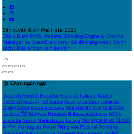
Bản quyền
©
An Phú Hotel 2026
Cloud Diary PMS, Website, Booking Engine & Channel
Manager by GuestDiary.com
|
Sơ đồ trang web
|
Chính
sách
|
Điều khoản và điều kiện
Chọn ngôn ngữ
Deutsch
English
Español
Français
Italiano
Dansk
Ελληνικά
Eesti
العربية
Suomi
Gaeilge
Lietuvių
Latviešu
Македонски
Bahasa melayu
Malti
Български
Беларускі
Čeština
हिंदी
Magyar
Hrvatski
Bahasa indonesia
עברית
Íslenska
Norsk
Nederlands
Türkçe
ไทย
Українська
日本語
한국어
Português
Polski
Tiếng việt
Русский
Română
Svenska
Српски
Shqipe
Slovenščina
Slovenčina
中文