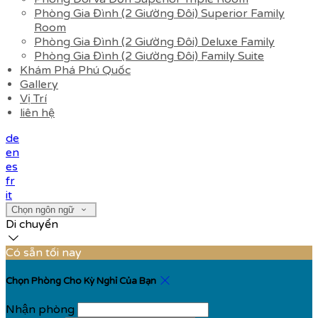
Phòng Gia Đình (2 Giường Đôi) Superior Family
Room
Phòng Gia Đình (2 Giường Đôi) Deluxe Family
Phòng Gia Đình (2 Giường Đôi) Family Suite
Khám Phá Phú Quốc
Gallery
Vị Trí
liên hệ
de
en
es
fr
it
Chọn ngôn ngữ
Di chuyển
Có sẵn tối nay
Chọn Phòng Cho Kỳ Nghỉ Của Bạn
Nhận phòng