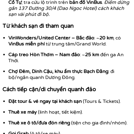
Cổ Tự
; tra cứu lộ trình trên
bản đồ VinBus
.
Điểm dừng
gần 137 Đường 30/4 (Dao Ngoc Hotel) cách khách
sạn vài phút đi bộ.
Từ khách sạn đi tham quan
VinWonders/United Center – Bắc đảo
: ~
20 km
; có
VinBus miễn phí
từ trung tâm/Grand World.
Cáp treo Hòn Thơm – Nam đảo
: ~
25 km
đến ga An
Thới.
Chợ Đêm, Dinh Cậu, khu ẩm thực Bạch Đằng
: đi
bộ/ngắn quanh Dương Đông.
Cách tiếp cận/di chuyển quanh đảo
Đặt tour & vé ngay tại khách sạn
(Tours & Tickets).
Thuê xe máy
(linh hoạt, tiết kiệm).
Thuê xe ô tô/đưa đón riêng
(tiện cho gia đình/nhóm).
Gọi Grab
(ô tô/xe máy).