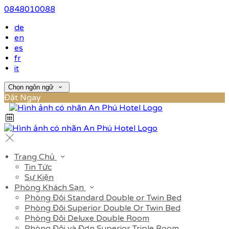
0848010088
de
en
es
fr
it
Chọn ngôn ngữ
Đặt Ngay
Trang Chủ
Tin Tức
Sự Kiện
Phòng Khách Sạn
Phòng Đôi Standard Double or Twin Bed
Phòng Đôi Superior Double Or Twin Bed
Phòng Đôi Deluxe Double Room
Phòng Đôi và Đơn Superior Triple Room