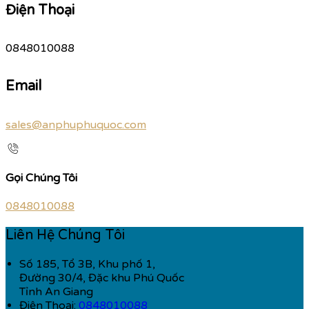
Điện Thoại
0848010088
Email
sales@anphuphuquoc.com
Gọi Chúng Tôi
0848010088
Liên Hệ Chúng Tôi
Số 185, Tổ 3B, Khu phố 1,
Đường 30/4, Đặc khu Phú Quốc
Tỉnh An Giang
Điện Thoại
:
0848010088