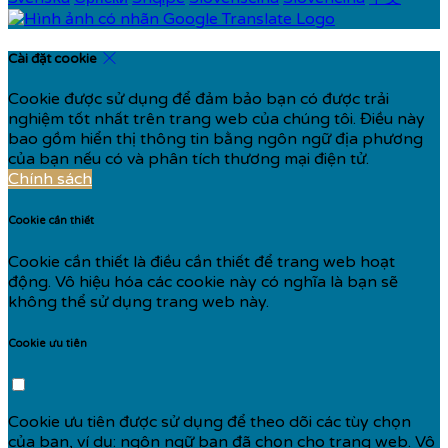
Cài đặt cookie
Cookie được sử dụng để đảm bảo bạn có được trải
nghiệm tốt nhất trên trang web của chúng tôi. Điều này
bao gồm hiển thị thông tin bằng ngôn ngữ địa phương
của bạn nếu có và phân tích thương mại điện tử.
Chính sách
Cookie cần thiết
Cookie cần thiết là điều cần thiết để trang web hoạt
động. Vô hiệu hóa các cookie này có nghĩa là bạn sẽ
không thể sử dụng trang web này.
Cookie ưu tiên
Cookie ưu tiên được sử dụng để theo dõi các tùy chọn
của bạn, ví dụ: ngôn ngữ bạn đã chọn cho trang web. Vô