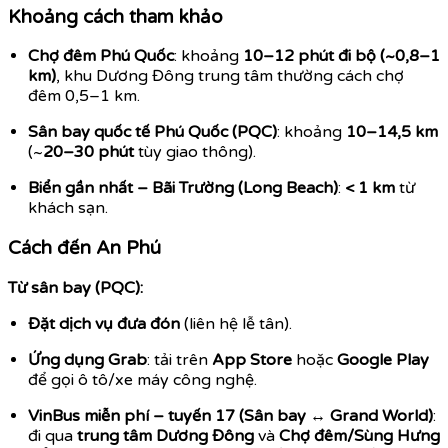
Khoảng cách tham khảo
Chợ đêm Phú Quốc
: khoảng
10–12 phút đi bộ (~0,8–1
km)
, khu Dương Đông trung tâm thường cách chợ
đêm 0,5–1 km.
Sân bay quốc tế Phú Quốc (PQC)
: khoảng
10–14,5 km
(~
20–30 phút
tùy giao thông).
Biển gần nhất – Bãi Trường (Long Beach)
:
< 1 km
từ
khách sạn.
Cách đến An Phú
Từ sân bay (PQC):
Đặt dịch vụ đưa đón
(liên hệ lễ tân).
Ứng dụng Grab
: tải trên
App Store
hoặc
Google Play
để gọi ô tô/xe máy công nghệ.
VinBus miễn phí – tuyến 17 (Sân bay ↔ Grand World)
:
đi qua
trung tâm Dương Đông
và
Chợ đêm/Sùng Hưng