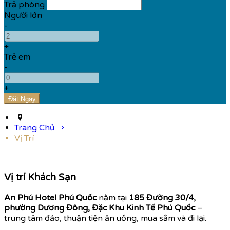
Trả phòng
Người lớn
-
+
Trẻ em
-
+
Trang Chủ
Vị Trí
Vị trí Khách Sạn
An Phú Hotel Phú Quốc
nằm tại
185 Đường 30/4,
phường Dương Đông, Đặc Khu Kinh Tế Phú Quốc
–
trung tâm đảo, thuận tiện ăn uống, mua sắm và đi lại.