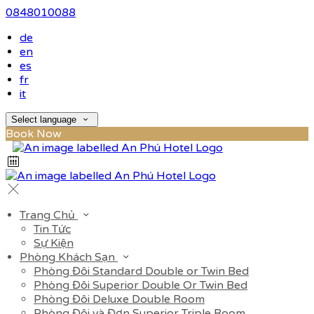
0848010088
de
en
es
fr
it
Select language
Book Now
Trang Chủ
Tin Tức
Sự Kiện
Phòng Khách Sạn
Phòng Đôi Standard Double or Twin Bed
Phòng Đôi Superior Double Or Twin Bed
Phòng Đôi Deluxe Double Room
Phòng Đôi và Đơn Superior Triple Room