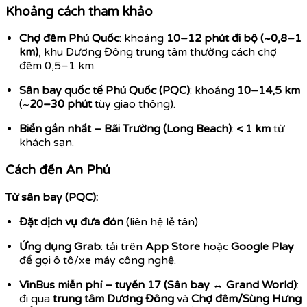
Khoảng cách tham khảo
Chợ đêm Phú Quốc
: khoảng
10–12 phút đi bộ (~0,8–1
km)
, khu Dương Đông trung tâm thường cách chợ
đêm 0,5–1 km.
Sân bay quốc tế Phú Quốc (PQC)
: khoảng
10–14,5 km
(~
20–30 phút
tùy giao thông).
Biển gần nhất – Bãi Trường (Long Beach)
:
< 1 km
từ
khách sạn.
Cách đến An Phú
Từ sân bay (PQC):
Đặt dịch vụ đưa đón
(liên hệ lễ tân).
Ứng dụng Grab
: tải trên
App Store
hoặc
Google Play
để gọi ô tô/xe máy công nghệ.
VinBus miễn phí – tuyến 17 (Sân bay ↔ Grand World)
:
đi qua
trung tâm Dương Đông
và
Chợ đêm/Sùng Hưng