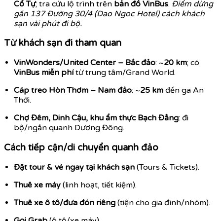
Cổ Tự
; tra cứu lộ trình trên
bản đồ VinBus
.
Điểm dừng
gần 137 Đường 30/4 (Dao Ngoc Hotel) cách khách
sạn vài phút đi bộ.
Từ khách sạn đi tham quan
VinWonders/United Center – Bắc đảo
: ~
20 km
; có
VinBus miễn phí
từ trung tâm/Grand World.
Cáp treo Hòn Thơm – Nam đảo
: ~
25 km
đến ga An
Thới.
Chợ Đêm, Dinh Cậu, khu ẩm thực Bạch Đằng
: đi
bộ/ngắn quanh Dương Đông.
Cách tiếp cận/di chuyển quanh đảo
Đặt tour & vé ngay tại khách sạn
(Tours & Tickets).
Thuê xe máy
(linh hoạt, tiết kiệm).
Thuê xe ô tô/đưa đón riêng
(tiện cho gia đình/nhóm).
Gọi Grab
(ô tô/xe máy).