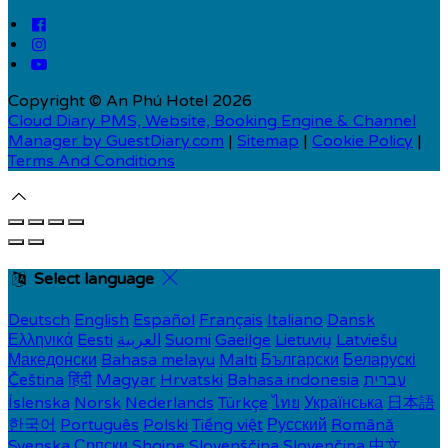
Copyright ©
An Phú Hotel 2026
Cloud Diary PMS, Website, Booking Engine & Channel
Manager by GuestDiary.com
|
Sitemap
|
Cookie Policy
|
Terms And Conditions
Select language
Deutsch
English
Español
Français
Italiano
Dansk
Ελληνικά
Eesti
العربية
Suomi
Gaeilge
Lietuvių
Latviešu
Македонски
Bahasa melayu
Malti
Български
Беларускі
Čeština
हिंदी
Magyar
Hrvatski
Bahasa indonesia
עברית
Íslenska
Norsk
Nederlands
Türkçe
ไทย
Українська
日本語
한국어
Português
Polski
Tiếng việt
Русский
Română
Svenska
Српски
Shqipe
Slovenščina
Slovenčina
中文