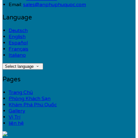
Email:
sales@anphuphuquoc.com
Language
Deutsch
English
Español
Français
Italiano
Select language
Pages
Trang Chủ
Phòng Khách Sạn
Khám Phá Phú Quốc
Gallery
Vị Trí
liên hệ