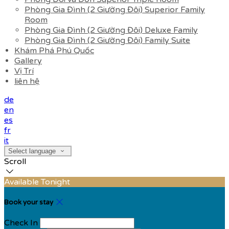
Phòng Gia Đình (2 Giường Đôi) Superior Family
Room
Phòng Gia Đình (2 Giường Đôi) Deluxe Family
Phòng Gia Đình (2 Giường Đôi) Family Suite
Khám Phá Phú Quốc
Gallery
Vị Trí
liên hệ
de
en
es
fr
it
Select language
Scroll
Available Tonight
Book your stay
Check In