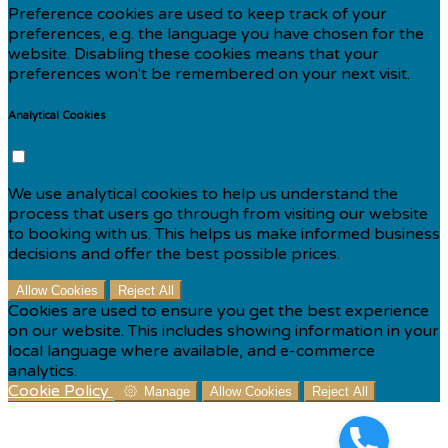
Preference cookies are used to keep track of your
preferences, e.g. the language you have chosen for the
website. Disabling these cookies means that your
preferences won't be remembered on your next visit.
Analytical Cookies
We use analytical cookies to help us understand the
process that users go through from visiting our website
to booking with us. This helps us make informed business
decisions and offer the best possible prices.
Allow Cookies
Reject All
Cookies are used to ensure you get the best experience
on our website. This includes showing information in your
local language where available, and e-commerce
analytics.
Cookie Policy
Manage
Allow Cookies
Reject All