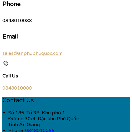
Phone
0848010088
Email
sales@anphuphuquoc.com
Call Us
0848010088
Contact Us
Số 185, Tổ 3B, Khu phố 1,
Đường 30/4, Đặc khu Phú Quốc
Tỉnh An Giang
Phone:
0848010088