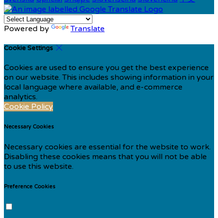
Powered by
Translate
Cookie Settings
Cookies are used to ensure you get the best experience
on our website. This includes showing information in your
local language where available, and e-commerce
analytics.
Cookie Policy
Necessary Cookies
Necessary cookies are essential for the website to work.
Disabling these cookies means that you will not be able
to use this website.
Preference Cookies