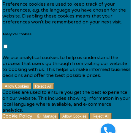
Preference cookies are used to keep track of your
preferences, e.g. the language you have chosen for the
website. Disabling these cookies means that your
preferences won't be remembered on your next visit.
Analytical Cookies
We use analytical cookies to help us understand the
process that users go through from visiting our website
to booking with us. This helps us make informed business
decisions and offer the best possible prices.
Allow Cookies
Reject All
Cookies are used to ensure you get the best experience
on our website. This includes showing information in your
local language where available, and e-commerce
analytics.
Cookie Policy
Manage
Allow Cookies
Reject All