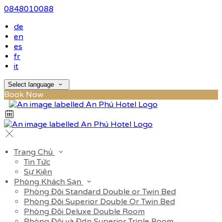
0848010088
de
en
es
fr
it
Select language
Book Now
Trang Chủ
Tin Tức
Sự Kiện
Phòng Khách Sạn
Phòng Đôi Standard Double or Twin Bed
Phòng Đôi Superior Double Or Twin Bed
Phòng Đôi Deluxe Double Room
Phòng Đôi và Đơn Superior Triple Room