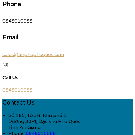
Phone
0848010088
Email
sales@anphuphuquoc.com
Call Us
0848010088
Contact Us
Số 185, Tổ 3B, Khu phố 1,
Đường 30/4, Đặc khu Phú Quốc
Tỉnh An Giang
Phone:
0848010088