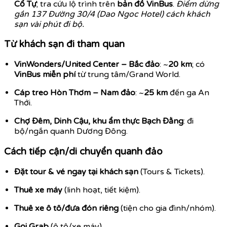
Cổ Tự
; tra cứu lộ trình trên
bản đồ VinBus
.
Điểm dừng
gần 137 Đường 30/4 (Dao Ngoc Hotel) cách khách
sạn vài phút đi bộ.
Từ khách sạn đi tham quan
VinWonders/United Center – Bắc đảo
: ~
20 km
; có
VinBus miễn phí
từ trung tâm/Grand World.
Cáp treo Hòn Thơm – Nam đảo
: ~
25 km
đến ga An
Thới.
Chợ Đêm, Dinh Cậu, khu ẩm thực Bạch Đằng
: đi
bộ/ngắn quanh Dương Đông.
Cách tiếp cận/di chuyển quanh đảo
Đặt tour & vé ngay tại khách sạn
(Tours & Tickets).
Thuê xe máy
(linh hoạt, tiết kiệm).
Thuê xe ô tô/đưa đón riêng
(tiện cho gia đình/nhóm).
Gọi Grab
(ô tô/xe máy).