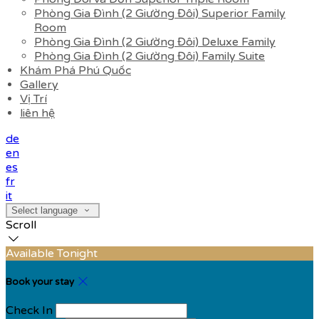
Phòng Gia Đình (2 Giường Đôi) Superior Family
Room
Phòng Gia Đình (2 Giường Đôi) Deluxe Family
Phòng Gia Đình (2 Giường Đôi) Family Suite
Khám Phá Phú Quốc
Gallery
Vị Trí
liên hệ
de
en
es
fr
it
Select language
Scroll
Available Tonight
Book your stay
Check In