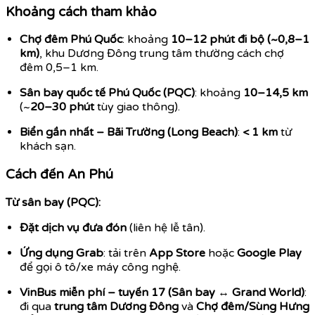
Khoảng cách tham khảo
Chợ đêm Phú Quốc
: khoảng
10–12 phút đi bộ (~0,8–1
km)
, khu Dương Đông trung tâm thường cách chợ
đêm 0,5–1 km.
Sân bay quốc tế Phú Quốc (PQC)
: khoảng
10–14,5 km
(~
20–30 phút
tùy giao thông).
Biển gần nhất – Bãi Trường (Long Beach)
:
< 1 km
từ
khách sạn.
Cách đến An Phú
Từ sân bay (PQC):
Đặt dịch vụ đưa đón
(liên hệ lễ tân).
Ứng dụng Grab
: tải trên
App Store
hoặc
Google Play
để gọi ô tô/xe máy công nghệ.
VinBus miễn phí – tuyến 17 (Sân bay ↔ Grand World)
:
đi qua
trung tâm Dương Đông
và
Chợ đêm/Sùng Hưng