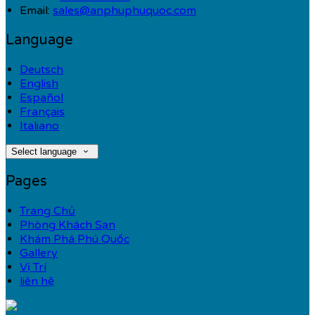
Email:
sales@anphuphuquoc.com
Language
Deutsch
English
Español
Français
Italiano
Select language
Pages
Trang Chủ
Phòng Khách Sạn
Khám Phá Phú Quốc
Gallery
Vị Trí
liên hệ