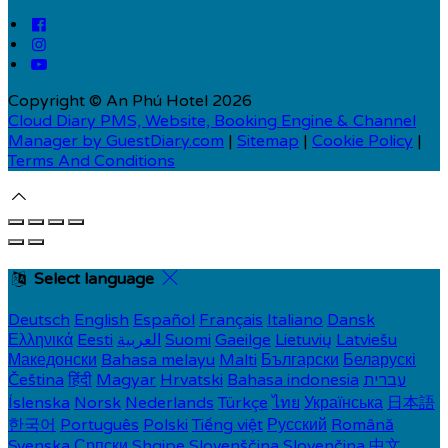
Copyright ©
An Phú Hotel 2026
Cloud Diary PMS, Website, Booking Engine & Channel
Manager by GuestDiary.com
|
Sitemap
|
Cookie Policy
|
Terms And Conditions
Select language
Deutsch
English
Español
Français
Italiano
Dansk
Ελληνικά
Eesti
العربية
Suomi
Gaeilge
Lietuvių
Latviešu
Македонски
Bahasa melayu
Malti
Български
Беларускі
Čeština
हिंदी
Magyar
Hrvatski
Bahasa indonesia
עברית
Íslenska
Norsk
Nederlands
Türkçe
ไทย
Українська
日本語
한국어
Português
Polski
Tiếng việt
Русский
Română
Svenska
Српски
Shqipe
Slovenščina
Slovenčina
中文