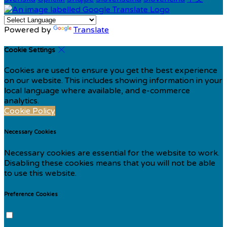
Powered by
Translate
Cookie Settings
Cookies are used to ensure you get the best experience
on our website. This includes showing information in your
local language where available, and e-commerce
analytics.
Cookie Policy
Necessary Cookies
Necessary cookies are essential for the website to work.
Disabling these cookies means that you will not be able
to use this website.
Preference Cookies