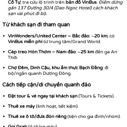
Cổ Tự
; tra cứu lộ trình trên
bản đồ VinBus
.
Điểm dừng
gần 137 Đường 30/4 (Dao Ngoc Hotel) cách khách
sạn vài phút đi bộ.
Từ khách sạn đi tham quan
VinWonders/United Center – Bắc đảo
: ~
20 km
; có
VinBus miễn phí
từ trung tâm/Grand World.
Cáp treo Hòn Thơm – Nam đảo
: ~
25 km
đến ga An
Thới.
Chợ Đêm, Dinh Cậu, khu ẩm thực Bạch Đằng
: đi
bộ/ngắn quanh Dương Đông.
Cách tiếp cận/di chuyển quanh đảo
Đặt tour & vé ngay tại khách sạn
(Tours & Tickets).
Thuê xe máy
(linh hoạt, tiết kiệm).
Thuê xe ô tô/đưa đón riêng
(tiện cho gia đình/nhóm).
Gọi Grab
(ô tô/xe máy).