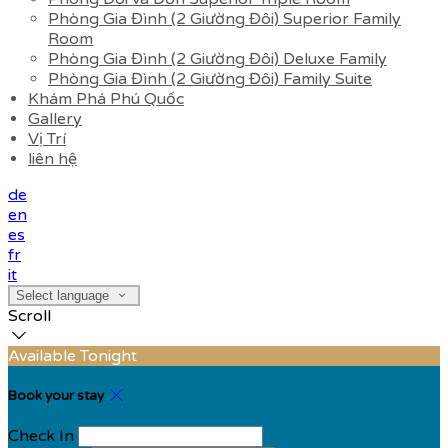
Phòng Gia Đình (2 Giường Đôi) Superior Family
Room
Phòng Gia Đình (2 Giường Đôi) Deluxe Family
Phòng Gia Đình (2 Giường Đôi) Family Suite
Khám Phá Phú Quốc
Gallery
Vị Trí
liên hệ
de
en
es
fr
it
Select language
Scroll
Available Tonight
Book your stay
Check In