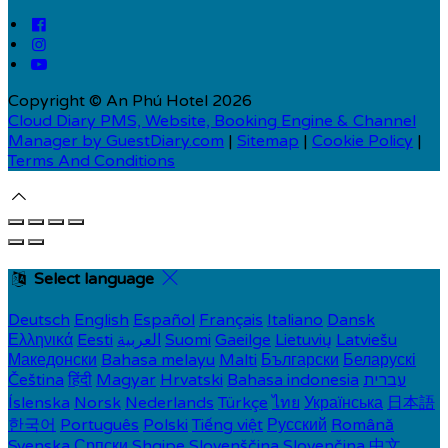
Copyright ©
An Phú Hotel 2026
Cloud Diary PMS, Website, Booking Engine & Channel
Manager by GuestDiary.com
|
Sitemap
|
Cookie Policy
|
Terms And Conditions
Select language
Deutsch
English
Español
Français
Italiano
Dansk
Ελληνικά
Eesti
العربية
Suomi
Gaeilge
Lietuvių
Latviešu
Македонски
Bahasa melayu
Malti
Български
Беларускі
Čeština
हिंदी
Magyar
Hrvatski
Bahasa indonesia
עברית
Íslenska
Norsk
Nederlands
Türkçe
ไทย
Українська
日本語
한국어
Português
Polski
Tiếng việt
Русский
Română
Svenska
Српски
Shqipe
Slovenščina
Slovenčina
中文