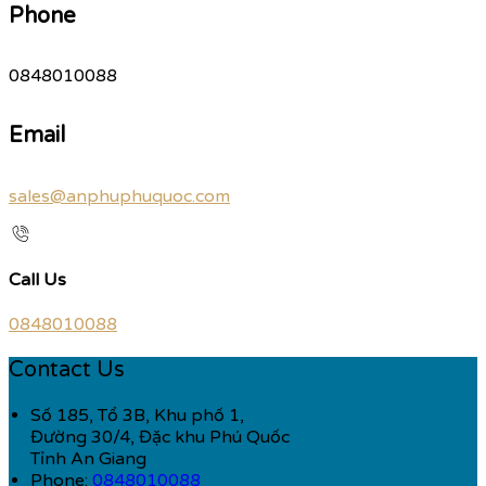
Phone
0848010088
Email
sales@anphuphuquoc.com
Call Us
0848010088
Contact Us
Số 185, Tổ 3B, Khu phố 1,
Đường 30/4, Đặc khu Phú Quốc
Tỉnh An Giang
Phone:
0848010088