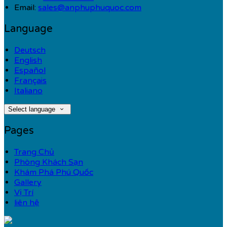
Email:
sales@anphuphuquoc.com
Language
Deutsch
English
Español
Français
Italiano
Select language
Pages
Trang Chủ
Phòng Khách Sạn
Khám Phá Phú Quốc
Gallery
Vị Trí
liên hệ