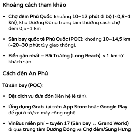
Khoảng cách tham khảo
Chợ đêm Phú Quốc
: khoảng
10–12 phút đi bộ (~0,8–1
km)
, khu Dương Đông trung tâm thường cách chợ
đêm 0,5–1 km.
Sân bay quốc tế Phú Quốc (PQC)
: khoảng
10–14,5 km
(~
20–30 phút
tùy giao thông).
Biển gần nhất – Bãi Trường (Long Beach)
:
< 1 km
từ
khách sạn.
Cách đến An Phú
Từ sân bay (PQC):
Đặt dịch vụ đưa đón
(liên hệ lễ tân).
Ứng dụng Grab
: tải trên
App Store
hoặc
Google Play
để gọi ô tô/xe máy công nghệ.
VinBus miễn phí – tuyến 17 (Sân bay ↔ Grand World)
:
đi qua
trung tâm Dương Đông
và
Chợ đêm/Sùng Hưng