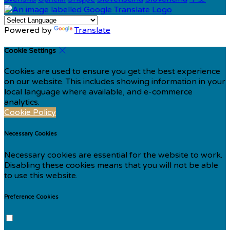
Powered by
Translate
Cookie Settings
Cookies are used to ensure you get the best experience
on our website. This includes showing information in your
local language where available, and e-commerce
analytics.
Cookie Policy
Necessary Cookies
Necessary cookies are essential for the website to work.
Disabling these cookies means that you will not be able
to use this website.
Preference Cookies