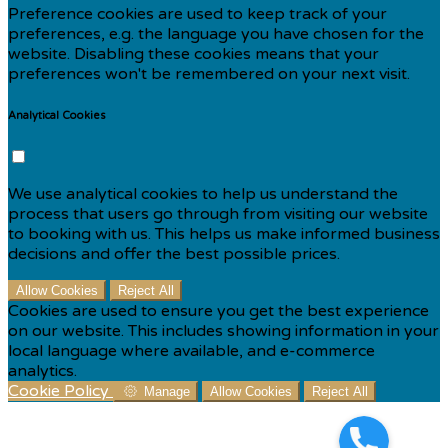
Preference cookies are used to keep track of your
preferences, e.g. the language you have chosen for the
website. Disabling these cookies means that your
preferences won't be remembered on your next visit.
Analytical Cookies
We use analytical cookies to help us understand the
process that users go through from visiting our website
to booking with us. This helps us make informed business
decisions and offer the best possible prices.
Allow Cookies
Reject All
Cookies are used to ensure you get the best experience
on our website. This includes showing information in your
local language where available, and e-commerce
analytics.
Cookie Policy
Manage
Allow Cookies
Reject All