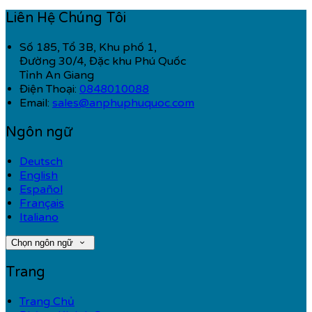
Liên Hệ Chúng Tôi
Số 185, Tổ 3B, Khu phố 1,
Đường 30/4, Đặc khu Phú Quốc
Tỉnh An Giang
Điện Thoại
:
0848010088
Email:
sales@anphuphuquoc.com
Ngôn ngữ
Deutsch
English
Español
Français
Italiano
Chọn ngôn ngữ
Trang
Trang Chủ