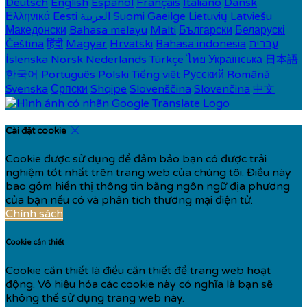
Deutsch
English
Español
Français
Italiano
Dansk
Ελληνικά
Eesti
العربية
Suomi
Gaeilge
Lietuvių
Latviešu
Македонски
Bahasa melayu
Malti
Български
Беларускі
Čeština
हिंदी
Magyar
Hrvatski
Bahasa indonesia
עברית
Íslenska
Norsk
Nederlands
Türkçe
ไทย
Українська
日本語
한국어
Português
Polski
Tiếng việt
Русский
Română
Svenska
Српски
Shqipe
Slovenščina
Slovenčina
中文
Cài đặt cookie
Cookie được sử dụng để đảm bảo bạn có được trải
nghiệm tốt nhất trên trang web của chúng tôi. Điều này
bao gồm hiển thị thông tin bằng ngôn ngữ địa phương
của bạn nếu có và phân tích thương mại điện tử.
Chính sách
Cookie cần thiết
Cookie cần thiết là điều cần thiết để trang web hoạt
động. Vô hiệu hóa các cookie này có nghĩa là bạn sẽ
không thể sử dụng trang web này.