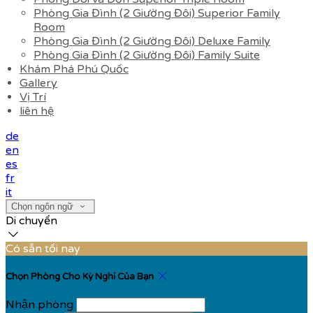
Phòng Gia Đình (2 Giường Đôi) Superior Family
Room
Phòng Gia Đình (2 Giường Đôi) Deluxe Family
Phòng Gia Đình (2 Giường Đôi) Family Suite
Khám Phá Phú Quốc
Gallery
Vị Trí
liên hệ
de
en
es
fr
it
Chọn ngôn ngữ
Di chuyển
Có sẵn tối nay
Chọn Phòng Cho Kỳ Nghỉ Của Bạn
Nhận phòng