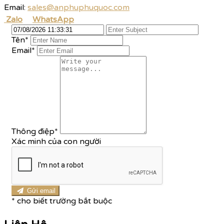
Email:
sales@anphuphuquoc.com
Zalo
WhatsApp
Tên
*
Email*
Thông điệp
*
Xác minh của con người
Gửi email
*
cho biết trường bắt buộc