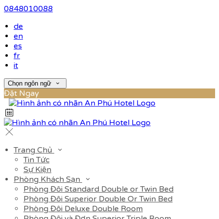
0848010088
de
en
es
fr
it
Chọn ngôn ngữ
Đặt Ngay
Trang Chủ
Tin Tức
Sự Kiện
Phòng Khách Sạn
Phòng Đôi Standard Double or Twin Bed
Phòng Đôi Superior Double Or Twin Bed
Phòng Đôi Deluxe Double Room
Phòng Đôi và Đơn Superior Triple Room