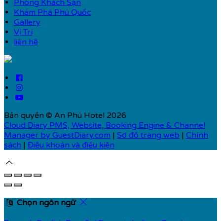
Phòng Khách Sạn
Khám Phá Phú Quốc
Gallery
Vị Trí
liên hệ
Bản quyền
©
An Phú Hotel 2026
Cloud Diary PMS, Website, Booking Engine & Channel
Manager by GuestDiary.com
|
Sơ đồ trang web
|
Chính
sách
|
Điều khoản và điều kiện
Chọn ngôn ngữ