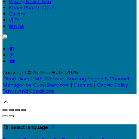
Phòng Khách Sạn
Khám Phá Phú Quốc
Gallery
Vị Trí
liên hệ
Copyright ©
An Phú Hotel 2026
Cloud Diary PMS, Website, Booking Engine & Channel
Manager by GuestDiary.com
|
Sitemap
|
Cookie Policy
|
Terms And Conditions
Select language