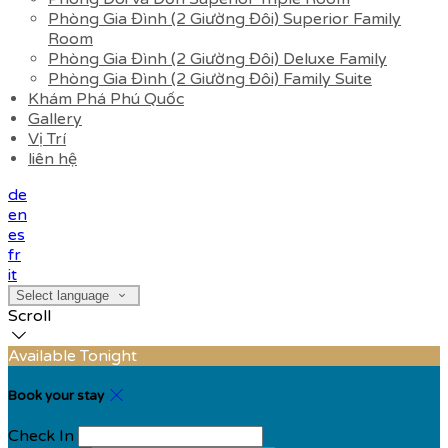
Phòng Gia Đình (2 Giường Đôi) Superior Family
Room
Phòng Gia Đình (2 Giường Đôi) Deluxe Family
Phòng Gia Đình (2 Giường Đôi) Family Suite
Khám Phá Phú Quốc
Gallery
Vị Trí
liên hệ
de
en
es
fr
it
Select language
Scroll
Available Tonight
Book your stay
Check In