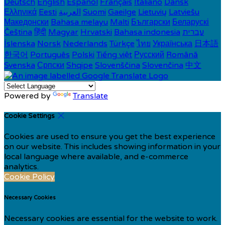
Deutsch
English
Español
Français
Italiano
Dansk
Ελληνικά
Eesti
العربية
Suomi
Gaeilge
Lietuvių
Latviešu
Македонски
Bahasa melayu
Malti
Български
Беларускі
Čeština
हिंदी
Magyar
Hrvatski
Bahasa indonesia
עברית
Íslenska
Norsk
Nederlands
Türkçe
ไทย
Українська
日本語
한국어
Português
Polski
Tiếng việt
Русский
Română
Svenska
Српски
Shqipe
Slovenščina
Slovenčina
中文
Powered by
Translate
Cookie Settings
Cookies are used to ensure you get the best experience
on our website. This includes showing information in your
local language where available, and e-commerce
analytics.
Cookie Policy
Necessary Cookies
Necessary cookies are essential for the website to work.