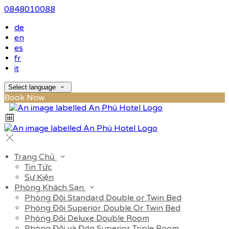
0848010088
de
en
es
fr
it
Select language
Book Now
Trang Chủ
Tin Tức
Sự Kiện
Phòng Khách Sạn
Phòng Đôi Standard Double or Twin Bed
Phòng Đôi Superior Double Or Twin Bed
Phòng Đôi Deluxe Double Room
Phòng Đôi và Đơn Superior Triple Room