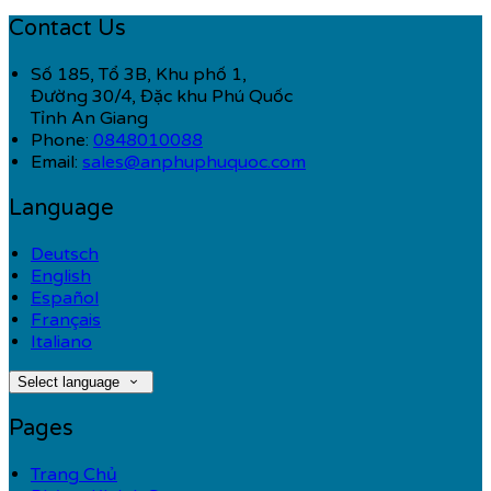
Contact Us
Số 185, Tổ 3B, Khu phố 1,
Đường 30/4, Đặc khu Phú Quốc
Tỉnh An Giang
Phone:
0848010088
Email:
sales@anphuphuquoc.com
Language
Deutsch
English
Español
Français
Italiano
Select language
Pages
Trang Chủ