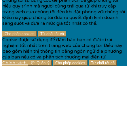
Chúng tôi sử dụng cookie phân tích để giúp chúng tôi
hiểu quy trình mà người dùng trải qua từ khi truy cập
trang web của chúng tôi đến khi đặt phòng với chúng tôi.
Điều này giúp chúng tôi đưa ra quyết định kinh doanh
sáng suốt và đưa ra mức giá tốt nhất có thể.
Cho phép cookies
Từ chối tất cả
Cookie được sử dụng để đảm bảo bạn có được trải
nghiệm tốt nhất trên trang web của chúng tôi. Điều này
bao gồm hiển thị thông tin bằng ngôn ngữ địa phương
của bạn nếu có và phân tích thương mại điện tử.
Chính sách
Quản lý
Cho phép cookies
Từ chối tất cả