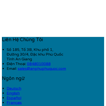
Liên Hệ Chúng Tôi
Số 185, Tổ 3B, Khu phố 1,
Đường 30/4, Đặc khu Phú Quốc
Tỉnh An Giang
Điện Thoại
:
0848010088
Email:
sales@anphuphuquoc.com
Ngôn ngữ
Deutsch
English
Español
Français