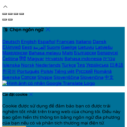
Chọn ngôn ngữ
Deutsch
English
Español
Français
Italiano
Dansk
Ελληνικά
Eesti
العربية
Suomi
Gaeilge
Lietuvių
Latviešu
Македонски
Bahasa melayu
Malti
Български
Беларускі
Čeština
हिंदी
Magyar
Hrvatski
Bahasa indonesia
עברית
Íslenska
Norsk
Nederlands
Türkçe
ไทย
Українська
日本語
한국어
Português
Polski
Tiếng việt
Русский
Română
Svenska
Српски
Shqipe
Slovenščina
Slovenčina
中文
Cài đặt cookie
Cookie được sử dụng để đảm bảo bạn có được trải
nghiệm tốt nhất trên trang web của chúng tôi. Điều này
bao gồm hiển thị thông tin bằng ngôn ngữ địa phương
của bạn nếu có và phân tích thương mại điện tử.