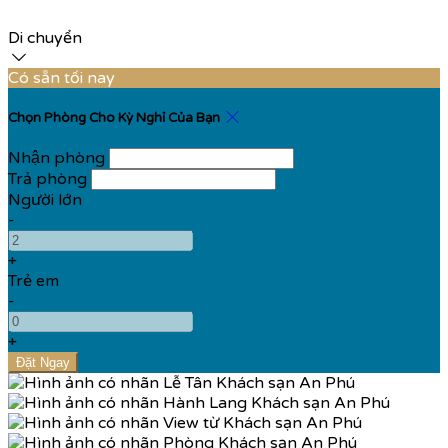
Di chuyển
Có sẵn tối nay
Chọn Phòng Cho Kỳ Nghỉ Của Bạn
Nhận phòng
Trả phòng
Người lớn
-
+
Trẻ em
-
+