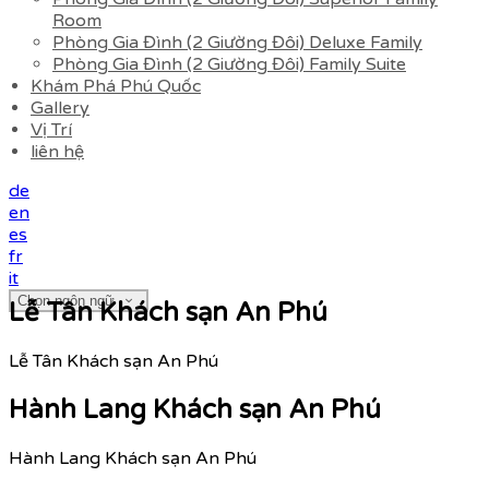
Room
Phòng Gia Đình (2 Giường Đôi) Deluxe Family
Phòng Gia Đình (2 Giường Đôi) Family Suite
Khám Phá Phú Quốc
Gallery
Vị Trí
liên hệ
de
en
es
fr
it
Chọn ngôn ngữ
Lễ Tân Khách sạn An Phú
Lễ Tân Khách sạn An Phú
Hành Lang Khách sạn An Phú
Hành Lang Khách sạn An Phú