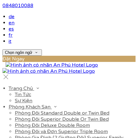
0848010088
de
en
es
fr
it
Chọn ngôn ngữ
Đặt Ngay
Trang Chủ
Tin Tức
Sự Kiện
Phòng Khách Sạn
Phòng Đôi Standard Double or Twin Bed
Phòng Đôi Superior Double Or Twin Bed
Phòng Đôi Deluxe Double Room
Phòng Đôi và Đơn Superior Triple Room
Phòng Gia Đình (2 Giường Đôi) Superior Family