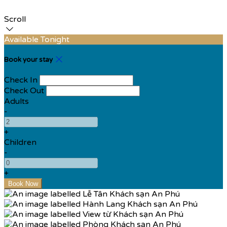
Scroll
Available Tonight
Book your stay
Check In
Check Out
Adults
-
+
Children
-
+