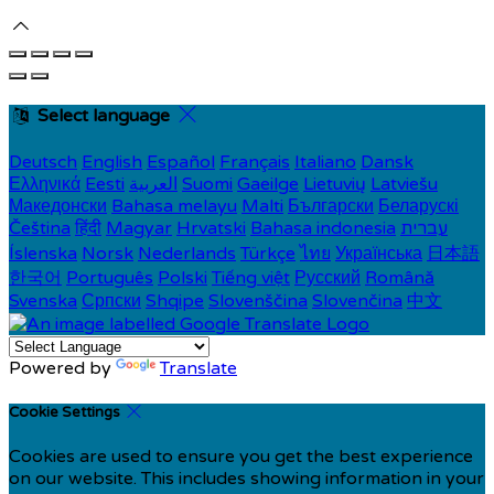
Select language
Deutsch
English
Español
Français
Italiano
Dansk
Ελληνικά
Eesti
العربية
Suomi
Gaeilge
Lietuvių
Latviešu
Македонски
Bahasa melayu
Malti
Български
Беларускі
Čeština
हिंदी
Magyar
Hrvatski
Bahasa indonesia
עברית
Íslenska
Norsk
Nederlands
Türkçe
ไทย
Українська
日本語
한국어
Português
Polski
Tiếng việt
Русский
Română
Svenska
Српски
Shqipe
Slovenščina
Slovenčina
中文
Powered by
Translate
Cookie Settings
Cookies are used to ensure you get the best experience
on our website. This includes showing information in your