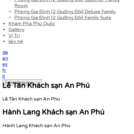
Room
Phòng Gia Đình (2 Giường Đôi) Deluxe Family
Phòng Gia Đình (2 Giường Đôi) Family Suite
Khám Phá Phú Quốc
Gallery
Vị Trí
liên hệ
de
en
es
fr
it
Select language
Lễ Tân Khách sạn An Phú
Lễ Tân Khách sạn An Phú
Hành Lang Khách sạn An Phú
Hành Lang Khách sạn An Phú