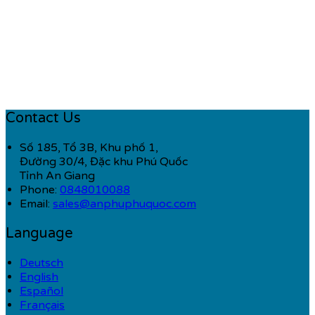
Contact Us
Số 185, Tổ 3B, Khu phố 1,
Đường 30/4, Đặc khu Phú Quốc
Tỉnh An Giang
Phone:
0848010088
Email:
sales@anphuphuquoc.com
Language
Deutsch
English
Español
Français