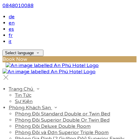
0848010088
de
en
es
fr
it
Select language
Book Now
Trang Chủ
Tin Tức
Sự Kiện
Phòng Khách Sạn
Phòng Đôi Standard Double or Twin Bed
Phòng Đôi Superior Double Or Twin Bed
Phòng Đôi Deluxe Double Room
Phòng Đôi và Đơn Superior Triple Room
Phòng Gia Đình (2 Giường Đôi) Superior Family