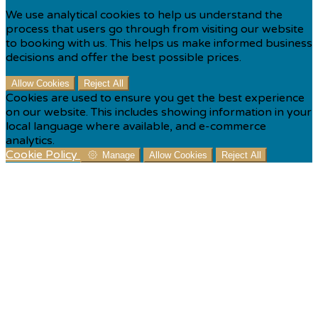
We use analytical cookies to help us understand the
process that users go through from visiting our website
to booking with us. This helps us make informed business
decisions and offer the best possible prices.
Allow Cookies
Reject All
Cookies are used to ensure you get the best experience
on our website. This includes showing information in your
local language where available, and e-commerce
analytics.
Cookie Policy
Manage
Allow Cookies
Reject All