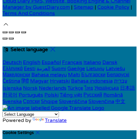
Cloud Diary PMS, Website, Booking Engine & Channel
Manager by GuestDiary.com
|
Sitemap
|
Cookie Policy
|
Terms And Conditions
Select language
Deutsch
English
Español
Français
Italiano
Dansk
Ελληνικά
Eesti
العربية
Suomi
Gaeilge
Lietuvių
Latviešu
Македонски
Bahasa melayu
Malti
Български
Беларускі
Čeština
हिंदी
Magyar
Hrvatski
Bahasa indonesia
עברית
Íslenska
Norsk
Nederlands
Türkçe
ไทย
Українська
日本語
한국어
Português
Polski
Tiếng việt
Русский
Română
Svenska
Српски
Shqipe
Slovenščina
Slovenčina
中文
Powered by
Translate
Cookie Settings