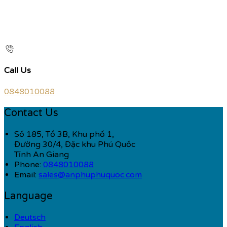
Call Us
0848010088
Contact Us
Số 185, Tổ 3B, Khu phố 1,
Đường 30/4, Đặc khu Phú Quốc
Tỉnh An Giang
Phone:
0848010088
Email:
sales@anphuphuquoc.com
Language
Deutsch