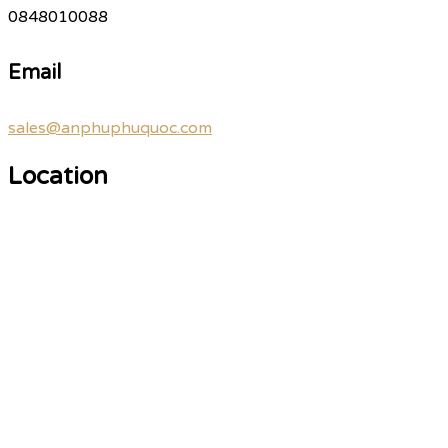
0848010088
Email
sales@anphuphuquoc.com
Location