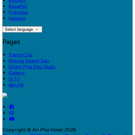
English
Español
Français
Italiano
Select language
Pages
Trang Chủ
Phòng Khách Sạn
Khám Phá Phú Quốc
Gallery
Vị Trí
liên hệ
Copyright ©
An Phú Hotel 2026