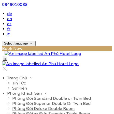
0848010088
de
en
es
fr
it
Select language
Book Now
Trang Chủ
Tin Tức
Sự Kiện
Phòng Khách Sạn
Phòng Đôi Standard Double or Twin Bed
Phòng Đôi Superior Double Or Twin Bed
Phòng Đôi Deluxe Double Room
Phòng Đôi và Đơn Superior Triple Room