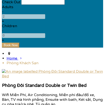
Check Out
Adults
-
+
Children
-
+
Home
Phòng Khách Sạn
Phòng Đôi Standard Double or Twin Bed
Wifi Miễn Phí, Air Conditioning, Miễn phí đâu/đổ xe,
Bàn, TV mà hình phẳng, Ensuite with bath, Két sắt, Dụng
cụ pha trà/cà phê, Tủ quần áo