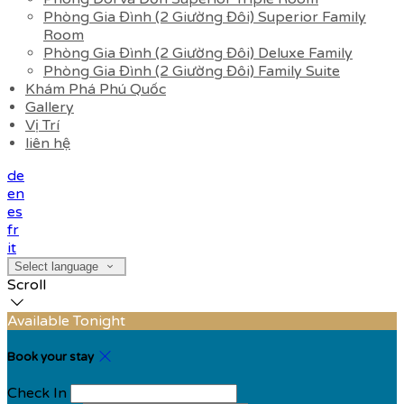
Phòng Gia Đình (2 Giường Đôi) Superior Family
Room
Phòng Gia Đình (2 Giường Đôi) Deluxe Family
Phòng Gia Đình (2 Giường Đôi) Family Suite
Khám Phá Phú Quốc
Gallery
Vị Trí
liên hệ
de
en
es
fr
it
Select language
Scroll
Available Tonight
Book your stay
Check In