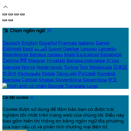
Chọn ngôn ngữ
Deutsch
English
Español
Français
Italiano
Dansk
Ελληνικά
Eesti
العربية
Suomi
Gaeilge
Lietuvių
Latviešu
Македонски
Bahasa melayu
Malti
Български
Беларускі
Čeština
हिंदी
Magyar
Hrvatski
Bahasa indonesia
עברית
Íslenska
Norsk
Nederlands
Türkçe
ไทย
Українська
日本語
한국어
Português
Polski
Tiếng việt
Русский
Română
Svenska
Српски
Shqipe
Slovenščina
Slovenčina
中文
Cài đặt cookie
Cookie được sử dụng để đảm bảo bạn có được trải
nghiệm tốt nhất trên trang web của chúng tôi. Điều này
bao gồm hiển thị thông tin bằng ngôn ngữ địa phương
của bạn nếu có và phân tích thương mại điện tử.