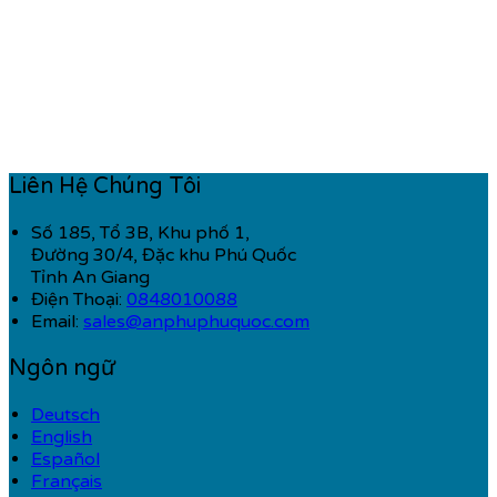
Liên Hệ Chúng Tôi
Số 185, Tổ 3B, Khu phố 1,
Đường 30/4, Đặc khu Phú Quốc
Tỉnh An Giang
Điện Thoại
:
0848010088
Email:
sales@anphuphuquoc.com
Ngôn ngữ
Deutsch
English
Español
Français