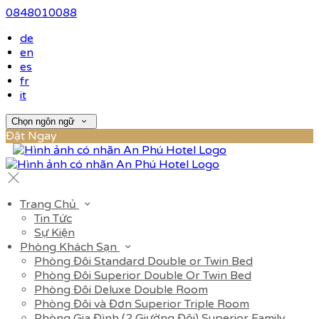
0848010088
de
en
es
fr
it
Chọn ngôn ngữ
Đặt Ngay
Trang Chủ
Tin Tức
Sự Kiện
Phòng Khách Sạn
Phòng Đôi Standard Double or Twin Bed
Phòng Đôi Superior Double Or Twin Bed
Phòng Đôi Deluxe Double Room
Phòng Đôi và Đơn Superior Triple Room
Phòng Gia Đình (2 Giường Đôi) Superior Family