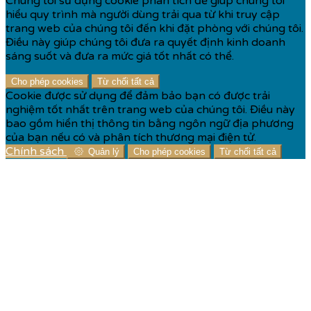
Chúng tôi sử dụng cookie phân tích để giúp chúng tôi
hiểu quy trình mà người dùng trải qua từ khi truy cập
trang web của chúng tôi đến khi đặt phòng với chúng tôi.
Điều này giúp chúng tôi đưa ra quyết định kinh doanh
sáng suốt và đưa ra mức giá tốt nhất có thể.
Cho phép cookies
Từ chối tất cả
Cookie được sử dụng để đảm bảo bạn có được trải
nghiệm tốt nhất trên trang web của chúng tôi. Điều này
bao gồm hiển thị thông tin bằng ngôn ngữ địa phương
của bạn nếu có và phân tích thương mại điện tử.
Chính sách
Quản lý
Cho phép cookies
Từ chối tất cả