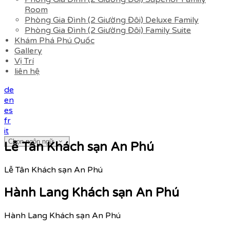
Room
Phòng Gia Đình (2 Giường Đôi) Deluxe Family
Phòng Gia Đình (2 Giường Đôi) Family Suite
Khám Phá Phú Quốc
Gallery
Vị Trí
liên hệ
de
en
es
fr
it
Chọn ngôn ngữ
Lễ Tân Khách sạn An Phú
Lễ Tân Khách sạn An Phú
Hành Lang Khách sạn An Phú
Hành Lang Khách sạn An Phú