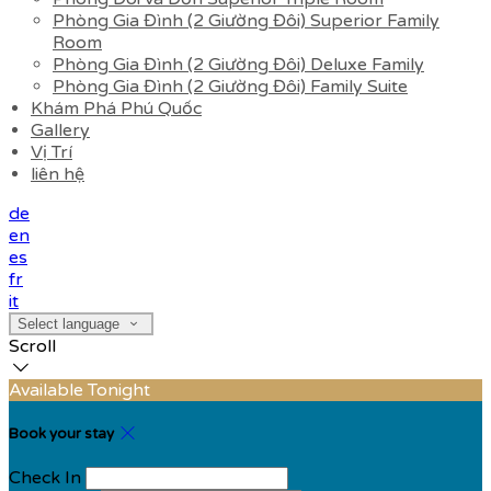
Phòng Gia Đình (2 Giường Đôi) Superior Family
Room
Phòng Gia Đình (2 Giường Đôi) Deluxe Family
Phòng Gia Đình (2 Giường Đôi) Family Suite
Khám Phá Phú Quốc
Gallery
Vị Trí
liên hệ
de
en
es
fr
it
Select language
Scroll
Available Tonight
Book your stay
Check In