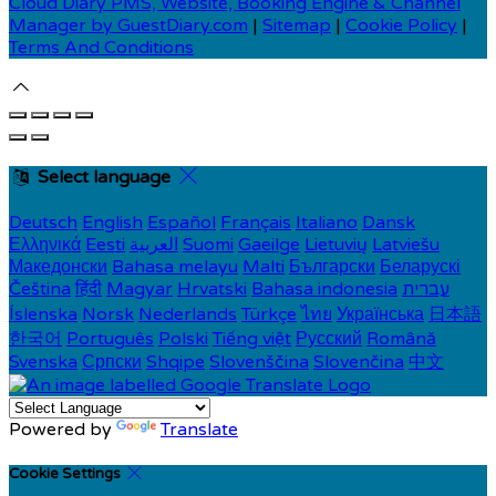
Cloud Diary PMS, Website, Booking Engine & Channel
Manager by GuestDiary.com
|
Sitemap
|
Cookie Policy
|
Terms And Conditions
Select language
Deutsch
English
Español
Français
Italiano
Dansk
Ελληνικά
Eesti
العربية
Suomi
Gaeilge
Lietuvių
Latviešu
Македонски
Bahasa melayu
Malti
Български
Беларускі
Čeština
हिंदी
Magyar
Hrvatski
Bahasa indonesia
עברית
Íslenska
Norsk
Nederlands
Türkçe
ไทย
Українська
日本語
한국어
Português
Polski
Tiếng việt
Русский
Română
Svenska
Српски
Shqipe
Slovenščina
Slovenčina
中文
Powered by
Translate
Cookie Settings