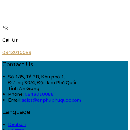
Call Us
0848010088
Contact Us
Số 185, Tổ 3B, Khu phố 1,
Đường 30/4, Đặc khu Phú Quốc
Tỉnh An Giang
Phone:
0848010088
Email:
sales@anphuphuquoc.com
Language
Deutsch