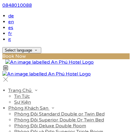
0848010088
de
en
es
fr
it
Select language
Book Now
Trang Chủ
Tin Tức
Sự Kiện
Phòng Khách Sạn
Phòng Đôi Standard Double or Twin Bed
Phòng Đôi Superior Double Or Twin Bed
Phòng Đôi Deluxe Double Room
Phòng Đôi và Đơn Superior Triple Room