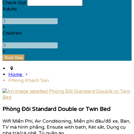
Check Out
Adults
-
+
Children
-
+
Home
Phòng Khách Sạn
Phòng Đôi Standard Double or Twin Bed
Wifi Miễn Phí, Air Conditioning, Miễn phí đâu/đổ xe, Bàn,
TV mà hình phẳng, Ensuite with bath, Két sắt, Dụng cụ
pha trà/cà phê, Tủ quần áo