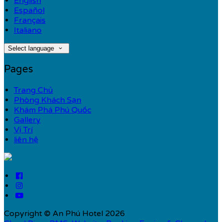
English
Español
Français
Italiano
Select language
Pages
Trang Chủ
Phòng Khách Sạn
Khám Phá Phú Quốc
Gallery
Vị Trí
liên hệ
Copyright ©
An Phú Hotel 2026