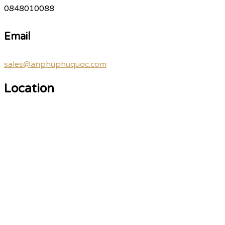
0848010088
Email
sales@anphuphuquoc.com
Location