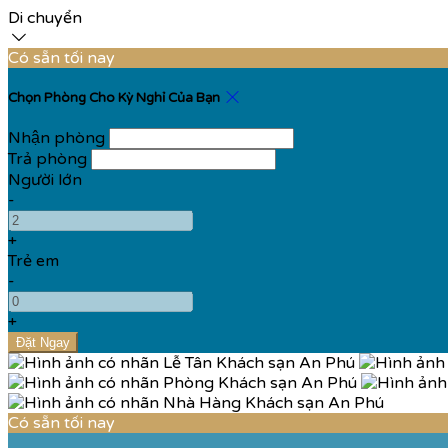
Di chuyển
Có sẵn tối nay
Chọn Phòng Cho Kỳ Nghỉ Của Bạn
Nhận phòng
Trả phòng
Người lớn
-
+
Trẻ em
-
+
Có sẵn tối nay