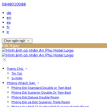
0848010088
de
en
es
fr
it
Chọn ngôn ngữ
Đặt Ngay
Trang Chủ
Tin Tức
Sự Kiện
Phòng Khách Sạn
Phòng Đôi Standard Double or Twin Bed
Phòng Đôi Superior Double Or Twin Bed
Phòng Đôi Deluxe Double Room
Phòng Đôi và Đơn Superior Triple Room