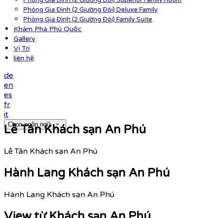
Phòng Gia Đình (2 Giường Đôi) Superior Family Room
Phòng Gia Đình (2 Giường Đôi) Deluxe Family
Phòng Gia Đình (2 Giường Đôi) Family Suite
Khám Phá Phú Quốc
Gallery
Vị Trí
liên hệ
de
en
es
fr
it
Chọn ngôn ngữ
Lễ Tân Khách sạn An Phú
Lễ Tân Khách sạn An Phú
Hành Lang Khách sạn An Phú
Hành Lang Khách sạn An Phú
View từ Khách sạn An Phú