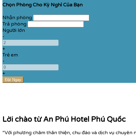
Chọn Phòng Cho Kỳ Nghỉ Của Bạn
Nhận phòng
Trả phòng
Người lớn
-
+
Trẻ em
-
+
Lời chào từ An Phú Hotel Phú Quốc
“Với phương châm thân thiện, chu đáo và dịch vụ chuyên