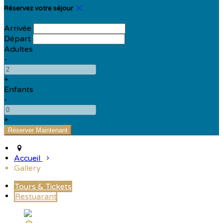
Réservez votre séjour
Arrivée
Départ
Adultes
-
+
Enfants
-
+
Accueil
Gallery
Tours & Tickets
Restuarant