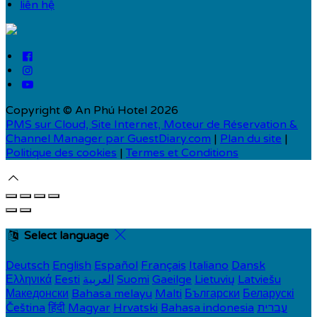
liên hệ
Copyright ©
An Phú Hotel 2026
PMS sur Cloud, Site Internet, Moteur de Réservation &
Channel Manager par GuestDiary.com
|
Plan du site
|
Politique des cookies
|
Termes et Conditions
Select language
Deutsch
English
Español
Français
Italiano
Dansk
Ελληνικά
Eesti
العربية
Suomi
Gaeilge
Lietuvių
Latviešu
Македонски
Bahasa melayu
Malti
Български
Беларускі
Čeština
हिंदी
Magyar
Hrvatski
Bahasa indonesia
עברית