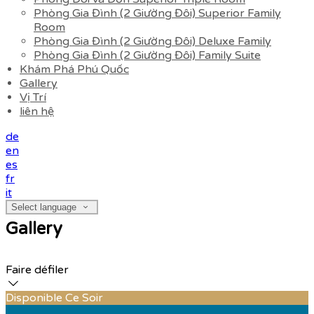
Phòng Gia Đình (2 Giường Đôi) Superior Family
Room
Phòng Gia Đình (2 Giường Đôi) Deluxe Family
Phòng Gia Đình (2 Giường Đôi) Family Suite
Khám Phá Phú Quốc
Gallery
Vị Trí
liên hệ
de
en
es
fr
it
Select language
Gallery
Faire défiler
Disponible Ce Soir