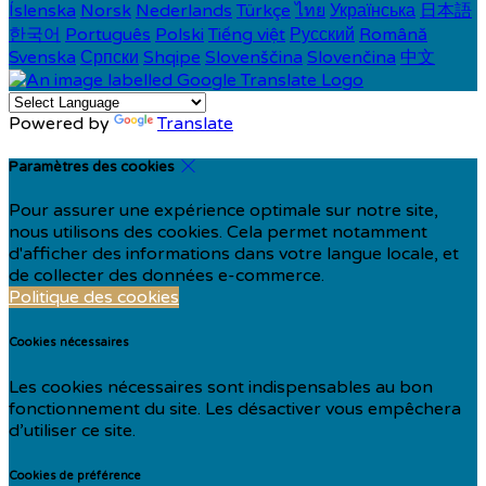
Íslenska
Norsk
Nederlands
Türkçe
ไทย
Українська
日本語
한국어
Português
Polski
Tiếng việt
Русский
Română
Svenska
Српски
Shqipe
Slovenščina
Slovenčina
中文
Powered by
Translate
Paramètres des cookies
Pour assurer une expérience optimale sur notre site,
nous utilisons des cookies. Cela permet notamment
d'afficher des informations dans votre langue locale, et
de collecter des données e-commerce.
Politique des cookies
Cookies nécessaires
Les cookies nécessaires sont indispensables au bon
fonctionnement du site. Les désactiver vous empêchera
d’utiliser ce site.
Cookies de préférence