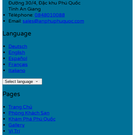
Đường 30/4, Đặc khu Phú Quốc
Tỉnh An Giang
Téléphone
:
0848010088
Email:
sales@anphuphuquoc.com
Language
Deutsch
English
Español
Français
Italiano
Select language
Pages
Trang Chủ
Phòng Khách Sạn
Khám Phá Phú Quốc
Gallery
Vị Trí