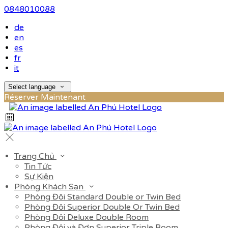
0848010088
de
en
es
fr
it
Select language
Réserver Maintenant
Trang Chủ
Tin Tức
Sự Kiện
Phòng Khách Sạn
Phòng Đôi Standard Double or Twin Bed
Phòng Đôi Superior Double Or Twin Bed
Phòng Đôi Deluxe Double Room
Phòng Đôi và Đơn Superior Triple Room