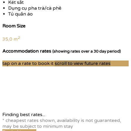
Két sắt
Dụng cụ pha trà/cà phê
Tủ quần áo
Room Size
2
35,0 m
Accommodation rates
(showing rates over a 30 day period)
tap on a rate to book it
scroll to view future rates
Finding best rates...
* cheapest rates shown, availability is not guaranteed,
may be subject to minimum stay