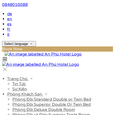
0848010088
de
en
es
fr
it
Select language
Book Now
Trang Chủ
Tin Tức
Sự Kiện
Phòng Khách Sạn
Phòng Đôi Standard Double or Twin Bed
Phòng Đôi Superior Double Or Twin Bed
Phòng Đôi Deluxe Double Room
Phòng Đôi và Đơn Superior Triple Room