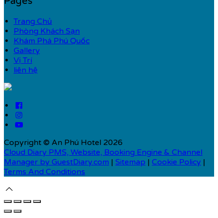
Pages
Trang Chủ
Phòng Khách Sạn
Khám Phá Phú Quốc
Gallery
Vị Trí
liên hệ
Copyright ©
An Phú Hotel 2026
Cloud Diary PMS, Website, Booking Engine & Channel
Manager by GuestDiary.com
|
Sitemap
|
Cookie Policy
|
Terms And Conditions