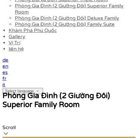
Phòng Gia Đình (2 Giường Đôi) Superior Family
Room
Phòng Gia Đình (2 Giường Đôi) Deluxe Family
Phòng Gia Đình (2 Giường Đôi) Family Suite
Khám Phá Phú Quốc
Gallery
Vị Trí
liên hệ
de
en
es
fr
it
Select language
Phòng Gia Đình (2 Giường Đôi)
Superior Family Room
Scroll