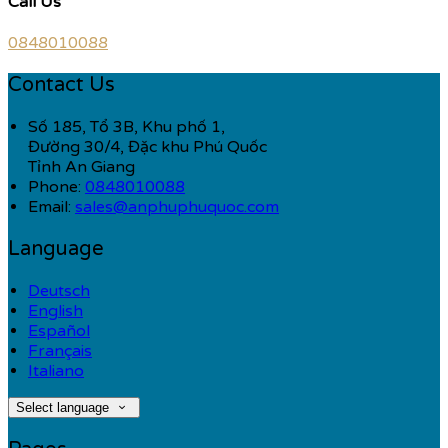
Call Us
0848010088
Contact Us
Số 185, Tổ 3B, Khu phố 1,
Đường 30/4, Đặc khu Phú Quốc
Tỉnh An Giang
Phone:
0848010088
Email:
sales@anphuphuquoc.com
Language
Deutsch
English
Español
Français
Italiano
Select language