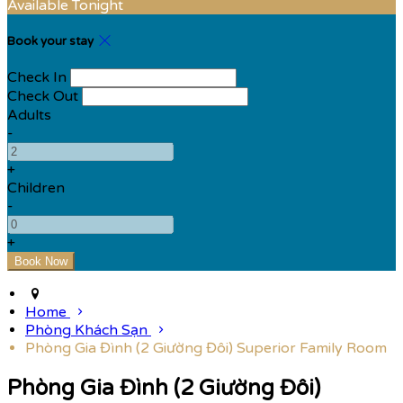
Available Tonight
Book your stay
Check In
Check Out
Adults
-
+
Children
-
+
Home
Phòng Khách Sạn
Phòng Gia Đình (2 Giường Đôi) Superior Family Room
Phòng Gia Đình (2 Giường Đôi)