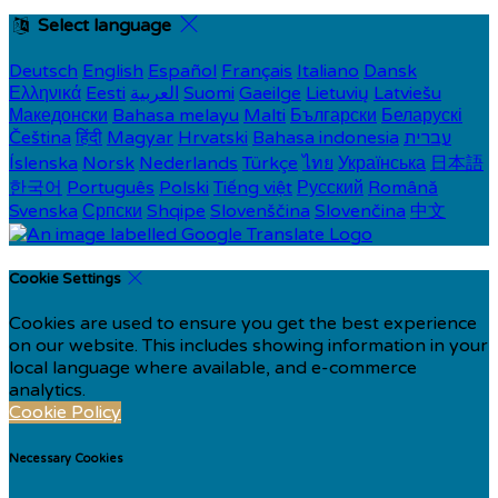
Select language
Deutsch
English
Español
Français
Italiano
Dansk
Ελληνικά
Eesti
العربية
Suomi
Gaeilge
Lietuvių
Latviešu
Македонски
Bahasa melayu
Malti
Български
Беларускі
Čeština
हिंदी
Magyar
Hrvatski
Bahasa indonesia
עברית
Íslenska
Norsk
Nederlands
Türkçe
ไทย
Українська
日本語
한국어
Português
Polski
Tiếng việt
Русский
Română
Svenska
Српски
Shqipe
Slovenščina
Slovenčina
中文
Cookie Settings
Cookies are used to ensure you get the best experience
on our website. This includes showing information in your
local language where available, and e-commerce
analytics.
Cookie Policy
Necessary Cookies