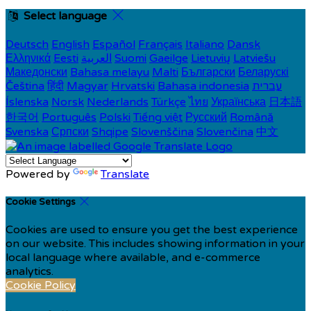
Select language
Deutsch
English
Español
Français
Italiano
Dansk
Ελληνικά
Eesti
العربية
Suomi
Gaeilge
Lietuvių
Latviešu
Македонски
Bahasa melayu
Malti
Български
Беларускі
Čeština
हिंदी
Magyar
Hrvatski
Bahasa indonesia
עברית
Íslenska
Norsk
Nederlands
Türkçe
ไทย
Українська
日本語
한국어
Português
Polski
Tiếng việt
Русский
Română
Svenska
Српски
Shqipe
Slovenščina
Slovenčina
中文
Powered by
Translate
Cookie Settings
Cookies are used to ensure you get the best experience
on our website. This includes showing information in your
local language where available, and e-commerce
analytics.
Cookie Policy