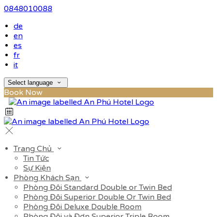
0848010088
de
en
es
fr
it
Select language
Book Now
Trang Chủ
Tin Tức
Sự Kiện
Phòng Khách Sạn
Phòng Đôi Standard Double or Twin Bed
Phòng Đôi Superior Double Or Twin Bed
Phòng Đôi Deluxe Double Room
Phòng Đôi và Đơn Superior Triple Room