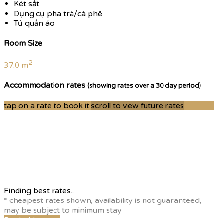
Két sắt
Dụng cụ pha trà/cà phê
Tủ quần áo
Room Size
2
37.0 m
Accommodation rates
(showing rates over a 30 day period)
tap on a rate to book it
scroll to view future rates
Finding best rates...
* cheapest rates shown, availability is not guaranteed,
may be subject to minimum stay