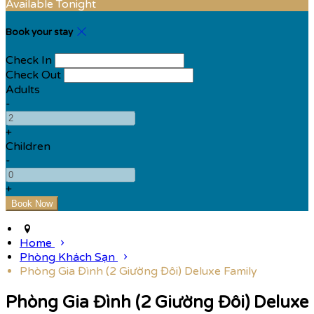
Available Tonight
Book your stay
Check In
Check Out
Adults
-
+
Children
-
+
Home
Phòng Khách Sạn
Phòng Gia Đình (2 Giường Đôi) Deluxe Family
Phòng Gia Đình (2 Giường Đôi) Deluxe