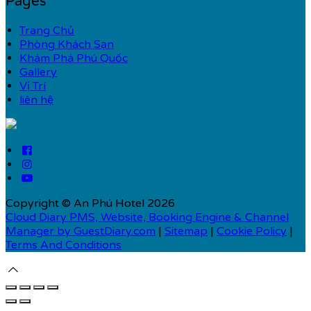
Pages
Trang Chủ
Phòng Khách Sạn
Khám Phá Phú Quốc
Gallery
Vị Trí
liên hệ
Copyright ©
An Phú Hotel 2026
Cloud Diary PMS, Website, Booking Engine & Channel
Manager by GuestDiary.com
|
Sitemap
|
Cookie Policy
|
Terms And Conditions