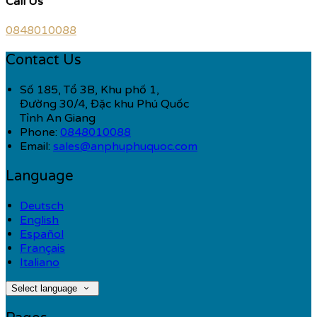
Call Us
0848010088
Contact Us
Số 185, Tổ 3B, Khu phố 1,
Đường 30/4, Đặc khu Phú Quốc
Tỉnh An Giang
Phone:
0848010088
Email:
sales@anphuphuquoc.com
Language
Deutsch
English
Español
Français
Italiano
Select language