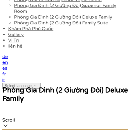
Phòng Gia Đình (2 Giường Đôi) Superior Family
Room
Phòng Gia Đình (2 Giường Đôi) Deluxe Family
Phòng Gia Đình (2 Giường Đôi) Family Suite
Khám Phá Phú Quốc
Gallery
Vị Trí
liên hệ
de
en
es
fr
it
Select language
Phòng Gia Đình (2 Giường Đôi) Deluxe
Family
Scroll