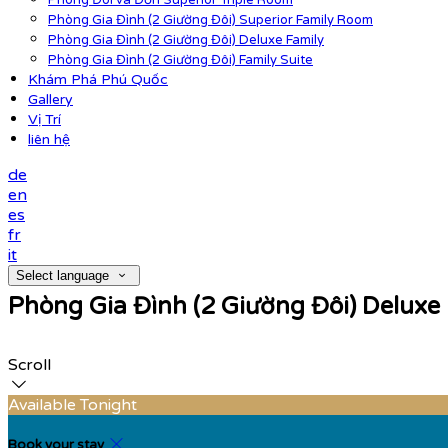
Phòng Đôi và Đơn Superior Triple Room
Phòng Gia Đình (2 Giường Đôi) Superior Family Room
Phòng Gia Đình (2 Giường Đôi) Deluxe Family
Phòng Gia Đình (2 Giường Đôi) Family Suite
Khám Phá Phú Quốc
Gallery
Vị Trí
liên hệ
de
en
es
fr
it
Select language
Phòng Gia Đình (2 Giường Đôi) Deluxe
Scroll
Available Tonight
Book your stay