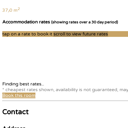
2
37٫0 m
Accommodation rates
(showing rates over a 30 day period)
tap on a rate to book it
scroll to view future rates
Finding best rates...
* cheapest rates shown, availability is not guaranteed, ma
Book this room
Contact