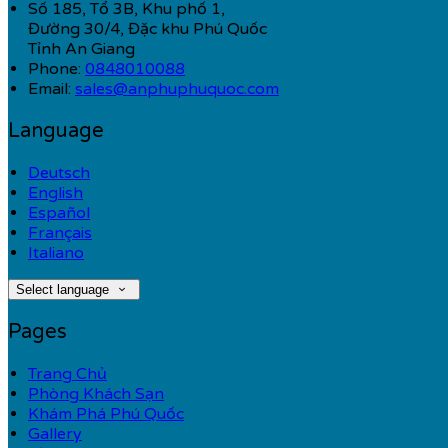
Số 185, Tổ 3B, Khu phố 1,
Đường 30/4, Đặc khu Phú Quốc
Tỉnh An Giang
Phone:
0848010088
Email:
sales@anphuphuquoc.com
Language
Deutsch
English
Español
Français
Italiano
Select language
Pages
Trang Chủ
Phòng Khách Sạn
Khám Phá Phú Quốc
Gallery