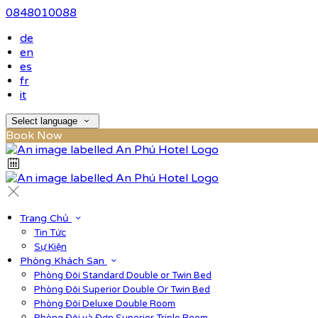
0848010088
de
en
es
fr
it
Select language
Book Now
Trang Chủ
Tin Tức
Sự Kiện
Phòng Khách Sạn
Phòng Đôi Standard Double or Twin Bed
Phòng Đôi Superior Double Or Twin Bed
Phòng Đôi Deluxe Double Room