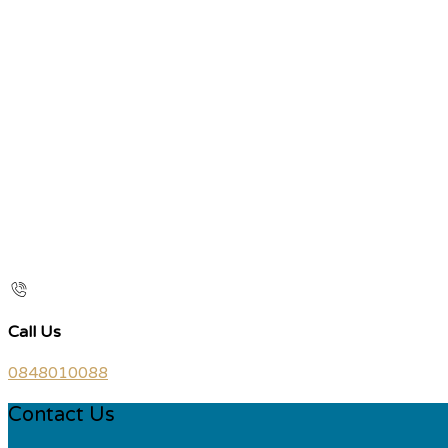
Call Us
0848010088
Contact Us