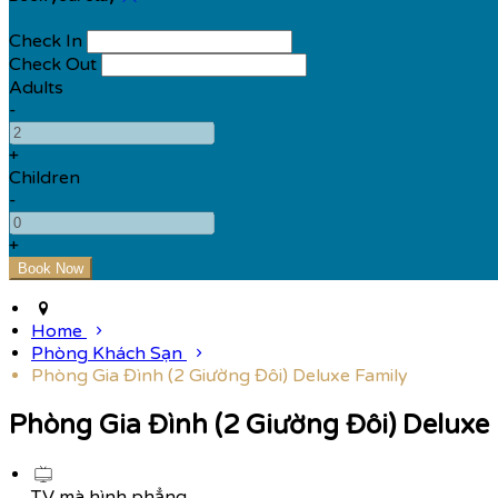
Check In
Check Out
Adults
-
+
Children
-
+
Home
Phòng Khách Sạn
Phòng Gia Đình (2 Giường Đôi) Deluxe Family
Phòng Gia Đình (2 Giường Đôi) Deluxe
TV mà hình phẳng